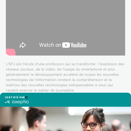
L'EFJ est l'école d'une profession qui se transforme : l'explosion des
réseaux sociaux, de la vidéo, de l'usage du smartphone et plus
généralement le développement accéléré de toutes les nouvelles
technologies de l'information rendent la compréhension et la
maîtrise des nouvelles technologies indispensables à ceux qui
veulent exercer le métier de journaliste.
Bien sûr, les fondamentaux restent les mêmes : un journaliste doit
savoir rechercher et, plus que jamais, vérifier l'information. Ses
qualités non plus n'ont pas changé : curiosité, rigueur et
indépendance des pouvoirs. Mais pour produire et diffuser son
travail au rythme et au format des médias d'aujourd'hui, il doit aussi
être agile sur le Net et les réseaux sociaux, acquérir les dernières