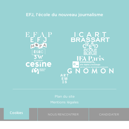
EFJ, l'école du nouveau journalisme
Plan du site
Mentions légales
Politique de confidentialité
Gestion des cookies
BROCHURE
NOUS RENCONTRER
CANDIDATER