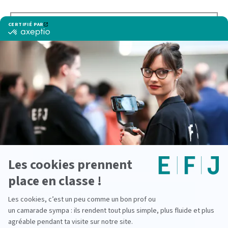
CONDITIONS D'ADMISSIONS
CANDIDATER
Voir également
Portes ouvertes
Zoom Métiers
Préparation au concours