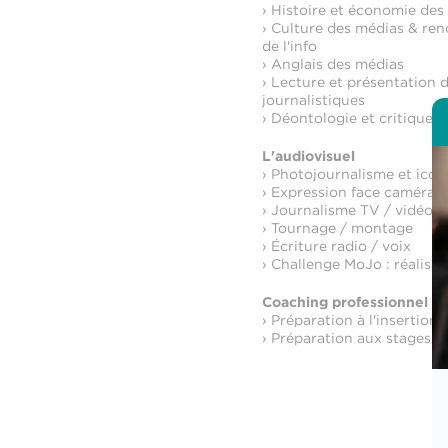
› Histoire et économie des
› Culture des médias & ren
de l'info
› Anglais des médias
› Lecture et présentation d
journalistiques
› Déontologie et critique 
L'audiovisuel
› Photojournalisme et ico
› Expression face caméra
› Journalisme TV / vidéo
› Tournage / montage
› Écriture radio / voix
› Challenge MoJo : réalisat
Coaching professionnel
› Préparation à l'insertion
› Préparation aux stages