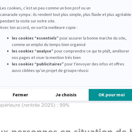
lisées
ratiques, challenges et couvertures d'évènements.
aluation
e résultats
périeure (rentrée 2025) : 99%