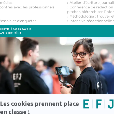
 médias
› Atelier d'écriture journa
contres avec les professionnels
› Conférence de rédaction 
pitcher, hiérarchiser l'inf
› Méthodologie : trouver et
'essais et d'enquêtes
› Intensive rédactionnelle 
du reportage
des médias
Les fondamentaux du jou
nographie
› Webjournalisme
› Code & blog
› Réseaux sociaux
› Fact-checking
ion d’un sujet JT
Stages de 2 mois en France
 professionnelle