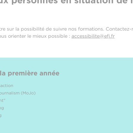
aux personnes en situation de
re sur la possibilité de suivre nos formations. Contactez
us orienter le mieux possible :
accessibilite@efj.fr
 la première année
daction
Journalism (MoJo)
nt"
ng
g