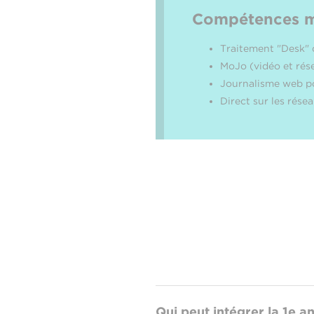
Compétences ma
Traitement "Desk" de
MoJo (vidéo et rés
Journalisme web po
Direct sur les rése
Qui peut intégrer la 1e a