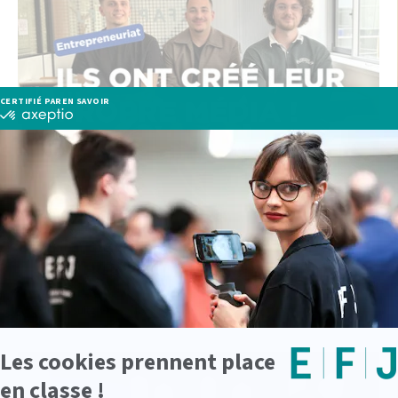
À la place d’un stage, ils ont créé
leur propre média : Le Tip’Off
lire la suite