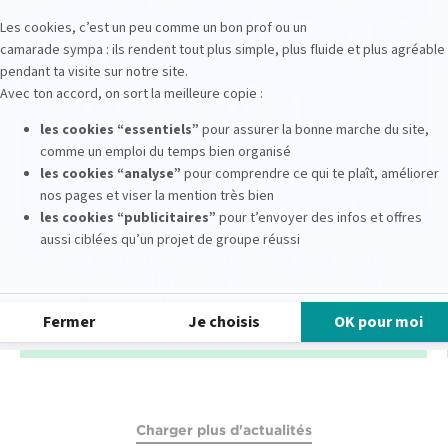
Léa Menanteau, alumuni EFJ : au
pôle social media de « Quotidien
» (Bangumi)
lire la suite
Charger plus d'actualités