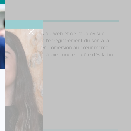
 de maîtriser celles du web et de l’audiovisuel.
n d’un reportage de l’enregistrement du son à la
râce à une pédagogie en immersion au cœur même
 capables de mener à bien une enquête dès la fin