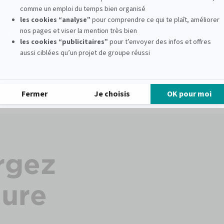
École de journalisme
Notre Formation Journalisme
rgez
hure