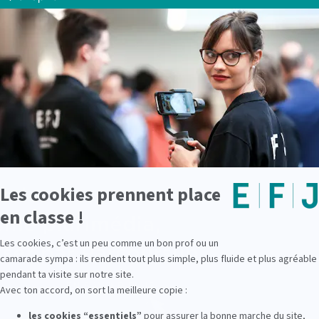
evenir grand reporter
ues rédactionnelles du journalisme mais se doit également
seignement de l’EFJ. Rédaction journalistique, productio
re techniques de mise en ligne, tout y est enseigné. G
nts de l’EFJ deviennent rapidement opérationnels et sont
Voir également