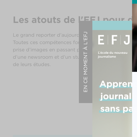
Les atouts de l'EFJ pour d
EN CE MOMENT À L'EFJ
Le grand reporter d’aujourd’hui maîtrise les techniq
Toutes ces compétences font partie du socle de l’en
prise d’images en passant par le montage, ou enco
d’une newsroom et d’un studio TV&radio, les étudia
de leurs études.