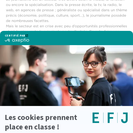
ou encore la spécialisation. Dans la presse écrite, la tv, la radio, le
web, en agences de presse ; généraliste ou spécialisé dans un thème
précis (économie, politique, culture, sport…), le journalisme possède
de nombreuses facettes.
Mais le secteur est en crise avec peu d’opportunités professionnelles
et où la pige reste la principale porte d’entrée. En cela, faire une
formation en journalisme professionnalisante telle que l’EFJ
représente un avantage certain afin de vous démarquer et de
multiplier les expériences professionnelles.
Voir également
Concours journalisme
Formation reporter