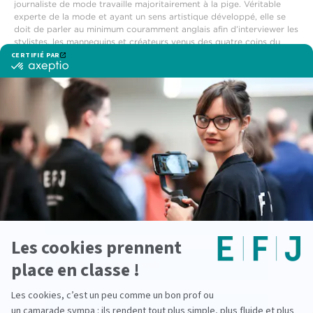
journaliste de mode travaille majoritairement à la pige. Véritable
experte de la mode et ayant un sens artistique développé, elle se
doit de parler au minimum couramment anglais afin d’interviewer les
stylistes, les mannequins et créateurs venus des quatre coins du
monde.
Voir également
Ecole animateur radio
Licence journalisme
Devenir chroniqueur web
Découvrir l'EFJ