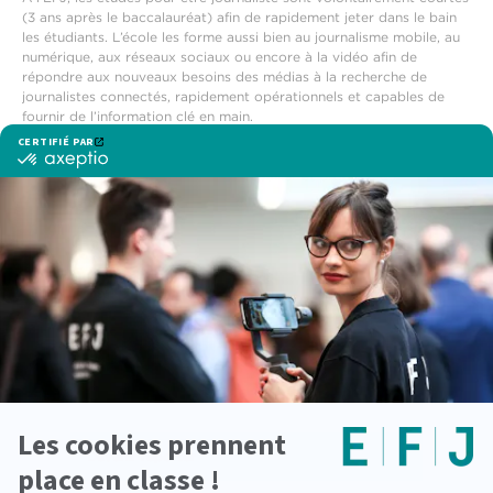
(3 ans après le baccalauréat) afin de rapidement jeter dans le bain
les étudiants. L’école les forme aussi bien au journalisme mobile, au
numérique, aux réseaux sociaux ou encore à la vidéo afin de
répondre aux nouveaux besoins des médias à la recherche de
journalistes connectés, rapidement opérationnels et capables de
fournir de l’information clé en main.
Durant leurs études pour être journaliste à l’EFJ, les étudiants
évolueront au sein d’une véritable newsroom reliée à un studio TV &
radio entièrement équipé afin de travailler et produire de
l’information en situation réelle.
Voir également
Formation rédacteur web
Devenir reporter