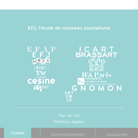
EFJ, l'école du nouveau journalisme
Plan du site
Mentions légales
Politique de confidentialité
Gestion des cookies
BROCHURE
NOUS RENCONTRER
CANDIDATER