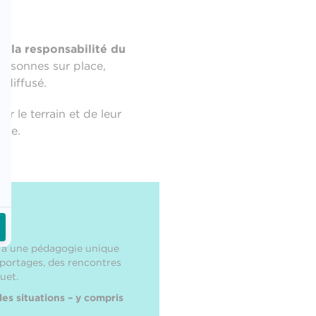
 à la responsabilité du
personnes sur place,
 diffusé.
r le terrain et de leur
nce.
e à une pédagogie unique
eportages, des rencontres
uet.
les situations – y compris