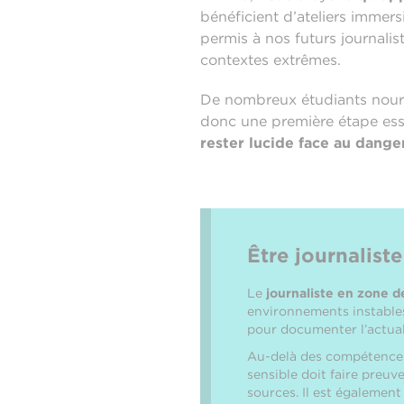
bénéficient d’ateliers immersi
permis à nos futurs journalis
contextes extrêmes.
De nombreux étudiants nourr
donc une première étape esse
rester lucide face au dange
Être journaliste
Le
journaliste en zone de
environnements instables
pour documenter l’actuali
Au-delà des compétences j
sensible doit faire preuve
sources. Il est égalemen