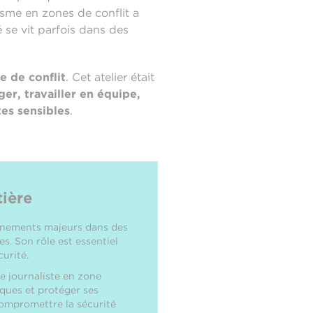
lisme en zones de conflit a
é se vit parfois dans des
e de conflit
. Cet atelier était
ger, travailler en équipe,
tes sensibles
.
tière
vénements majeurs dans des
s. Son rôle est essentiel
curité.
le journaliste en zone
isques et protéger ses
ompromettre la sécurité