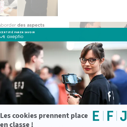
’aborder
des aspects
 du grand public
:
part en mission, évaluer
rces, mais aussi gérer la
er. Cet atelier insiste sur
on, de la rigueur et de
xte où chaque détail peut
curité et mise en danger
.
 réalistes et immersives
, l’atelier a offert aux étudiants
à un contrôle inattendu ?
 bombardement ou d’évacuation d’urgence ?