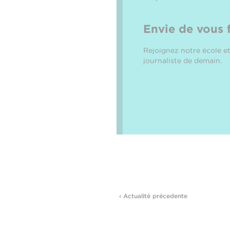
Envie de vous 
Rejoignez notre école et
journaliste de demain.
‹ Actualité précedente