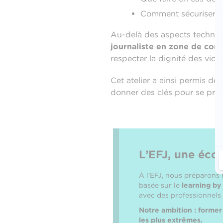
Comment sécuriser se
Au-delà des aspects techniqu
journaliste en zone de conf
respecter la dignité des vic
Cet atelier a ainsi permis de
donner des clés pour se prép
L’EFJ, une écol
À l’EFJ, nous préparons
basée sur le
learning by
avec des professionnels
Notre ambition : former 
les plus extrêmes.