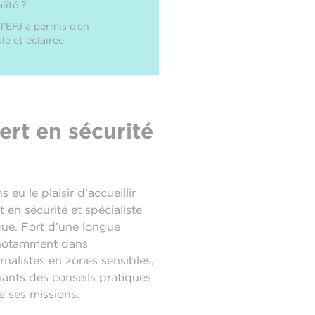
lité ?
l’EFJ a permis d’en
e et éclairée.
rt en sécurité
 eu le plaisir d’accueillir
t en sécurité et spécialiste
ue. Fort d’une longue
, notamment dans
alistes en zones sensibles,
iants des conseils pratiques
e ses missions.