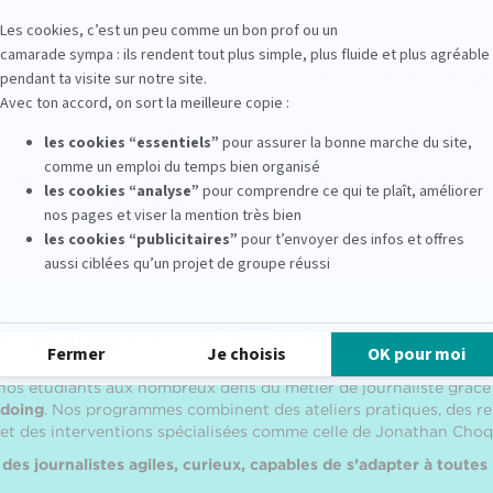
s déplacements et préserver ses sources ?
es, il a également sensibilisé les étudiants à
l’éthique et
lit
: raconter les faits sans compromettre la sécurité des 
times, et mesurer l’impact de chaque image ou témoignage
 renforcer leur compréhension des réalités du journalisme su
arer à exercer ce métier avec professionnalisme et prude
e qui forme aux réalités du terrain
 nos étudiants aux nombreux défis du métier de journaliste grâc
 doing
. Nos programmes combinent des ateliers pratiques, des r
 et des interventions spécialisées comme celle de Jonathan Choq
des journalistes agiles, curieux, capables de s’adapter à toutes 