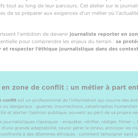
fs tout au long de leur parcours. Cet atelier sur le journa
tes de se préparer aux exigences d’un métier où l’actualit
issent l’ambition de devenir
journaliste reporter en zon
ntielle pour comprendre les enjeux du terrain :
se proté
r et respecter l’éthique journalistique dans des contex
 en zone de conflit : un métier à part en
 conflit
est un professionnel de l’information qui couvre des é
 ou dangereux : guerres, insurrections, catastrophes humanitaire
té et alerter l’opinion publique, souvent au péril de sa propre sé
ournalistiques classiques – enquêter, vérifier, rédiger, filmer –, 
 d’une grande adaptabilité, savoir gérer le stress, anticiper les r
t confronté à des dilemmes éthiques : comment témoigner sans c