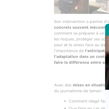
Son intervention a permis d
concrets souvent méconnus
comment se préparer à un dé
les risques, protéger ses sou
peur et le stress face au dang
l’importance de
l’anticipati
l’adaptation dans un conte
faire la différence entre sé
Avec des
mises en situation
du journalisme de terrain :
Comment réagir face 
Que faire en cas de