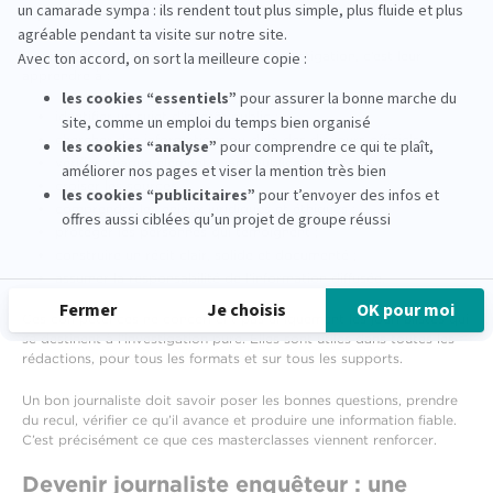
capacité à enquêter est plus que jamais indispensable.
Former les étudiants au journalisme d’investigation, c’est leur
apprendre à :
identifier un sujet d’intérêt public ;
chercher des informations au-delà des discours officiels ;
vérifier chaque élément avant publication ;
croiser les sources ;
comprendre les enjeux juridiques et éthiques ;
protéger les personnes qui témoignent ;
construire un récit clair, solide et documenté ;
assumer la responsabilité de l’information diffusée.
Ces compétences ne concernent pas uniquement les journalistes qui
se destinent à l’investigation pure. Elles sont utiles dans toutes les
rédactions, pour tous les formats et sur tous les supports.
Un bon journaliste doit savoir poser les bonnes questions, prendre
du recul, vérifier ce qu’il avance et produire une information fiable.
C’est précisément ce que ces masterclasses viennent renforcer.
Devenir journaliste enquêteur : une