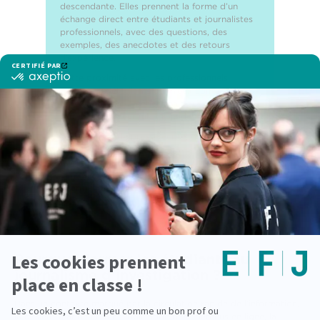
descendante. Elles prennent la forme d’un
échange direct entre étudiants et journalistes
professionnels, avec des questions, des
exemples, des anecdotes et des retours
d’expérience.
Cette proximité avec les professionnels
permet aux étudiants de mieux comprendre
les exigences du métier, mais aussi de se
projeter dans leur futur rôle de journaliste.
Qu’il s’agisse de presse écrite, de télévision, de
documentaire, de radio, de web ou de formats
plurimédia, l’enquête reste une compétence
centrale. Elle permet de produire une
information fiable, utile et approfondie.
Pourquoi former les étudiants au
journalisme d’investigation ?
Dans un contexte marqué par la circulation rapide de l’information,
la désinformation et la multiplication des contenus en ligne, la