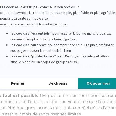
la chance d’avoir découvert un milieu dans lequel je me 
uperficialité à laquelle je m’attendais, et que je souhaite c
vais à me lever chaque matin pour aller travailler, appren
el, qui me passionne
de stages sont « chères », un 
érencier des autres étudiants 
ndre !
Qu’importe que l’on n’ait pas confiance en soi ou qu
rs tout est possible
! Et puis, on est en formation, se trom
 moment où l’on sait ce que l’on veut et ce que l’on vaut
eut-être quelques lacunes mais qui a un réel désir d’appre
n’essaie jamais de repousser ses limites.