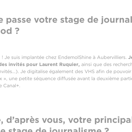
passe votre stage de journa
od ?
 ! Je suis implantée chez EndemolShine à Aubervilliers.
J
des invités pour Laurent Ruquier,
ainsi que des recherc
invités…). Je digitalise également des VHS afin de pouvoir 
hoix », une petite séquence diffusée avant la deuxième part
e Canal+.
, d’après vous, votre principa
e stage de journalisme ?