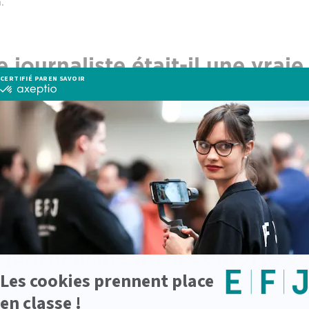
.
 journaliste était-il une vrai
te, je connaissais un peu ce métier, mais de loin.
Je ne m
opportunités qu’il offre
. Être journaliste,
c’est un métier
ment au quotidien.
J’ai découvert une multitude de facett
nt j’aimais ce que je faisais, et tout ce que ça pouvait 
journalisme a-t-il conforté v
els ?