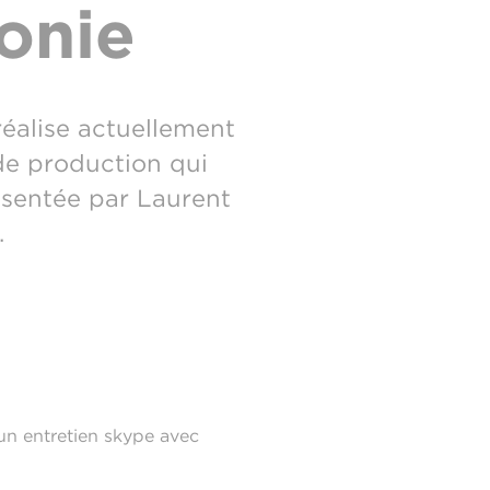
onie
réalise actuellement
de production qui
ésentée par Laurent
.
un entretien skype avec