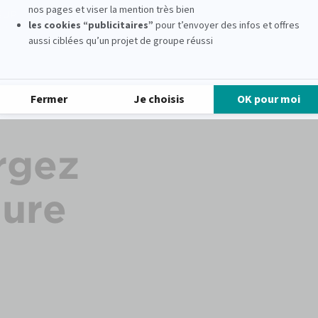
Notre Formation Journalisme
rgez
hure