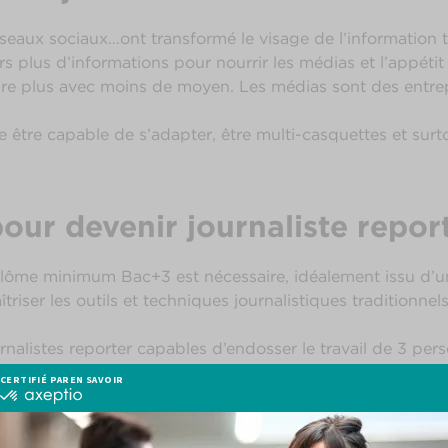
eaux sociaux…ont transformé le visage de l’information tel
ours plus d’informations pour nourrir les médias et l’appéti
ire plus avec moins de moyen. Les médias sont des entrepri
ie être capable de s’adapter, être multi-casquettes et surto
pour devenir journaliste repor
iplôme minimum Bac+3 est nécessaire, idéalement issu d’u
iser les outils et techniques journalistiques traditionnel
rnalistes reporter capables d’endosser le travail de 3 pers
ente, plurimédia où l’opérationnel est au cœur de l’ensei