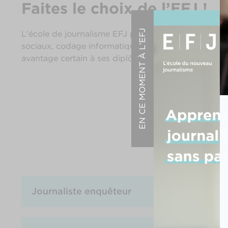
Faites le choix de l’EFJ !
EN CE MOMENT À L'EFJ
L'école de journalisme EFJ propose une nouvelle app
sociaux, codage informatique… tout est passé en rev
avantage certain à ses diplômés sur le marché du tr
Journaliste enquêteur