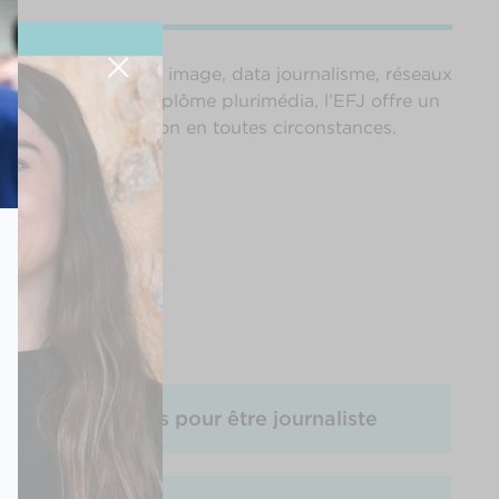
 vidéo. Texte, son, image, data journalisme, réseaux
ns. Délivrant un diplôme plurimédia, l’EFJ offre un
duire de l’information en toutes circonstances.
Quelles études pour être journaliste