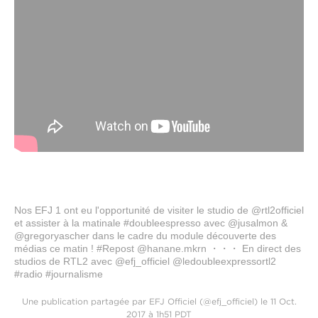
Nos EFJ 1 ont eu l'opportunité de visiter le studio de @rtl2officiel
et assister à la matinale #doubleespresso avec @jusalmon &
@gregoryascher dans le cadre du module découverte des
médias ce matin ! #Repost @hanane.mkrn ・・・ En direct des
studios de RTL2 avec @efj_officiel @ledoubleexpressortl2
#radio #journalisme
Une publication partagée par EFJ Officiel (@efj_officiel) le 11 Oct.
2017 à 1h51 PDT