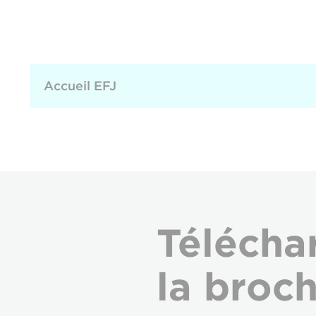
Accueil EFJ
Télécha
la broc