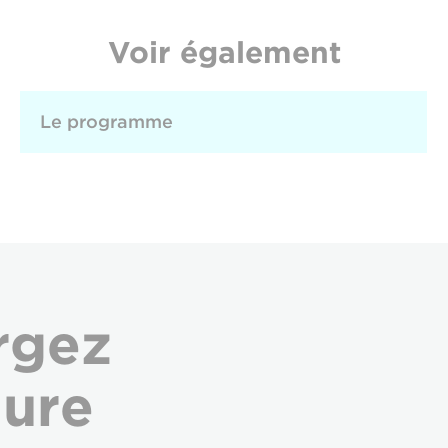
Voir également
Le programme
rgez
hure