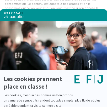
consommation. Le contenu est adapté à nos usages et on le
consomme quand on veut et où on veut. C'est ce qu'on appelle le
délinéaire. Pour nous, c’est une véritable opportunité de création.
Un conseil à donner à nos étudiants
suivant une
formation en
journalisme
?
Si votre envie d'évoluer dans les métiers du journalisme TV se
confirme,
mon conseil serait de multiplier les expériences
professionnelles et les rencontres
. C'est un métier d’humains, de
feeling et je trouve que c'est très important d'essayer d'être dans
de bonnes relations avec les gens en restant souple et sympa. C'est
un métier difficile car très compétitif mais l'avantage est qu’il
permet de travailler avec des personnes passionnées et d’univers
différents. La clé de ce métier repose sur les gens, donc mon conseil
serait d’essayer de rencontrer un maximum de personnes et de
travailler avec des profils qui vont vous stimuler et vous remettre en
question aussi parfois, c’est important.
‹ Actualité précedente
Actualité suivante ›