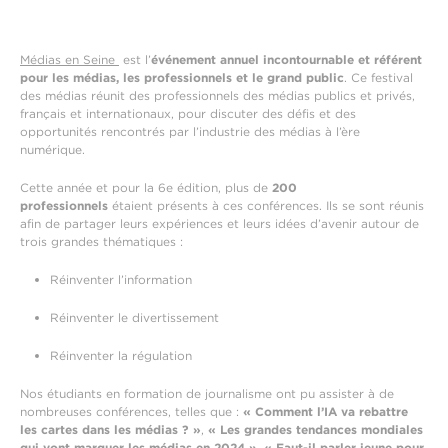
Médias en Seine
est
l’
événement annuel incontournable et référent
pour les médias, les professionnels et le grand public
.
Ce festival
des médias réunit des professionnels des médias publics et privés,
français et internationaux, pour discuter des défis et des
opportunités rencontrés par l’industrie des médias à l’ère
numérique.
Cette année
et pour la 6e édition, plus de
200
professionnels
étaient présents à
ces conférences. Ils se sont réunis
afin de partager leurs expériences et leurs idées d’avenir autour de
trois grandes thématiques :
Réinventer
l’information
R
éinventer le divertissement
R
éinventer la régulation
Nos étudiants
en formation de journalisme
ont pu assister à de
nombreuses conférences,
telles que
:
«
Comment l’IA va rebattre
les cartes dans les médias ? »
,
« Les grandes tendances mondiales
qui vont marquer les médias en 2024 »
,
«
Faut-il parler jeune pour