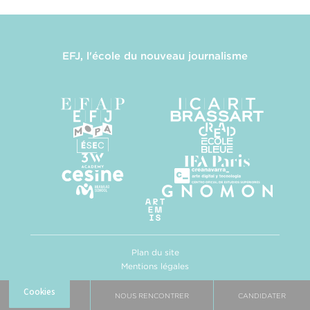
EFJ, l'école du nouveau journalisme
Plan du site
Mentions légales
Politique de confidentialité
Gestion des cookies
BROCHURE
NOUS RENCONTRER
CANDIDATER