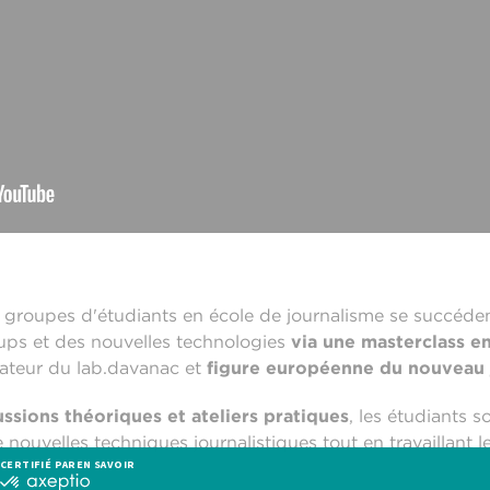
s groupes d'étudiants en école de journalisme se succéden
t-ups et des nouvelles technologies
via une masterclass e
dateur du lab.davanac et
figure européenne du nouveau 
ssions théoriques et ateliers pratiques
, les étudiants 
e nouvelles techniques journalistiques tout en travaillant 