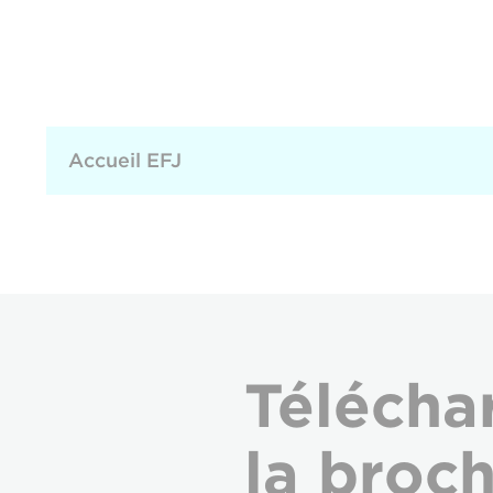
Accueil EFJ
Télécha
la broc