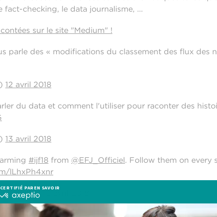
e fact-checking, le data journalisme, ...
contées sur le site "Medium" !
 parle des « modifications du classement des flux des no
a)
12 avril 2018
ler du data et comment l'utiliser pour raconter des histoi
G
a)
13 avril 2018
warming
#ijf18
from
@EFJ_Officiel
. Follow them on every s
com/lLhxPh4xnr
journalist)
12 avril 2018