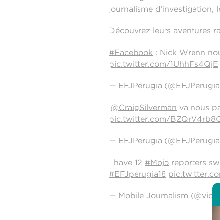
journalisme d'investigation, l
Découvrez leurs aventures ra
#Facebook
: Nick Wrenn nous
pic.twitter.com/1UhhFs4QjE
— EFJPerugia (@EFJPerugi
.
@CraigSilverman
va nous par
pic.twitter.com/BZQrV4rb8
— EFJPerugia (@EFJPerugi
I have 12
#Mojo
reporters s
#EFJperugia18
pic.twitter.
— Mobile Journalism (@video