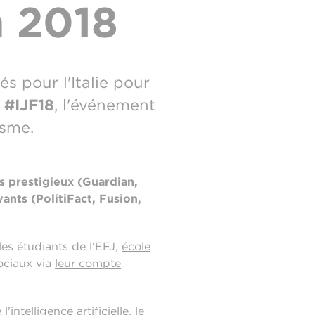
n 2018
s pour l'Italie pour
 #IJF18
, l'événement
isme.
s prestigieux (Guardian,
nts (PolitiFact, Fusion,
es étudiants de l'EFJ,
école
sociaux via
leur compte
ntelligence artificielle, le