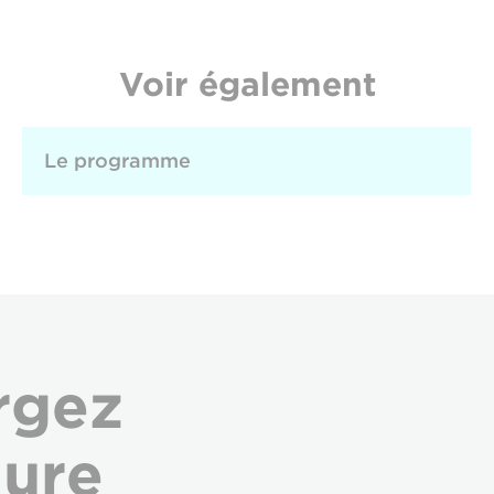
Voir également
Le programme
rgez
hure