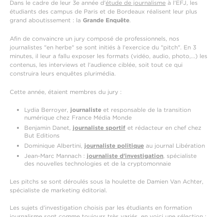
Dans le cadre de leur 3e année d'
étude de journalisme
à l'EFJ, les
étudiants des campus de Paris et de Bordeaux réalisent leur plus
grand aboutissement : la
Grande Enquête
.
Afin de convaincre un jury composé de professionnels, nos
journalistes "en herbe" se sont initiés à l'exercice du "pitch". En 3
minutes, il leur a fallu exposer les formats (vidéo, audio, photo,...) les
contenus, les interviews et l'audience ciblée, soit tout ce qui
construira leurs enquêtes plurimédia.
Cette année, étaient membres du jury :
Lydia Berroyer,
journaliste
et responsable de la transition
numérique chez France Média Monde
Benjamin Danet,
journaliste sportif
et rédacteur en chef chez
But Editions
Dominique Albertini,
journaliste politique
au journal Libération
Jean-Marc Mannach :
journaliste d'investigation
, spécialiste
des nouvelles technologies et de la cryptomonnaie
Les pitchs se sont déroulés sous la houlette de Damien Van Achter,
spécialiste de marketing éditorial.
Les sujets d'investigation choisis par les étudiants en formation
journalisme sont comme toujours très variés, en voici une sélection :