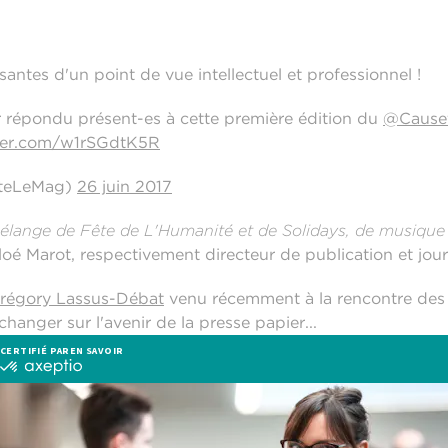
santes d'un point de vue intellectuel et professionnel !
ir répondu présent-es à cette première édition du
@Causet
tter.com/w1rSGdtK5R
tteLeMag)
26 juin 2017
élange de Fête de L'Humanité et de Solidays, de musique 
é Marot, respectivement directeur de publication et journ
régory Lassus-Débat
venu récemment à la rencontre des 
hanger sur l'avenir de la presse papier...