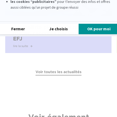
Journaliste pigiste : la réalité du
métier, racontée par une alumni
EFJ
lire la suite
Voir toutes les actualités