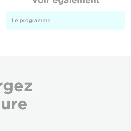
Voir également
Le programme
rgez
hure