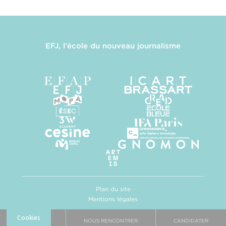
EFJ, l'école du nouveau journalisme
Plan du site
Mentions légales
Politique de confidentialité
Gestion des cookies
BROCHURE
NOUS RENCONTRER
CANDIDATER