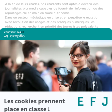
A la fin de leurs études, nos étudiants sont aptes à devenir des
journalistes plurimédia capables de fournir de l’information ou des
reportages clé en main en toute autonomie.
Dans un secteur médiatique en crise et en perpétuelle mutation
avec l’évolution des usages et des pratiques numériques, les
rédactions recherchent en priorité des journalistes polyvalents
maîtrisant tous les nouveaux aspects du journalisme moderne. Ainsi,
l’étude du journalisme plurimédia représente l’une des plus belles
opportunités professionnelles aussi bien pour les étudiants que pour
les médias.
Voir également
Journaliste de mode
Devenir journaliste reporter