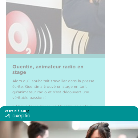
Quentin, animateur radio en
stage
Alors qu'il souhaitait travailler dans la presse
écrite, Quentin a trouvé un stage en tant
qu'animateur radio et s'est découvert une
véritable passion !
>
Voir le témoignage de Quentin, animateur
radio