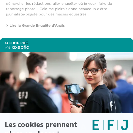
démarcher les rédactions, aller enquêter où je veux, faire du
reportage photo… Cela me plairait donc beaucoup d’être
journaliste-pigiste pour des médias équestres !
>
Lire la Grande Enquête d'Anaïs
‹ Actualité précedente
Actualité suivante ›
Voir d'autres actualités