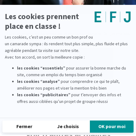
BFM LYON
Yeliz, étudiante en 3e année de journalisme, stagiaire ­JRI (journaliste
reporter d’images) à BFM Lyon.
‹ Actualité précedente
Actualité suivante ›
Voir d'autres actualités