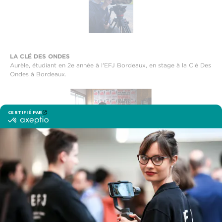
LA CLÉ DES ONDES
Aurèle, étudiant en 2e année à l'EFJ Bordeaux, en stage à la Clé Des
Ondes à Bordeaux.
MÉDIATV
Dalinie, étudiante en 3e année à l'école de journalisme EFJ, en stage
au sein de MédiaTV à Paris.