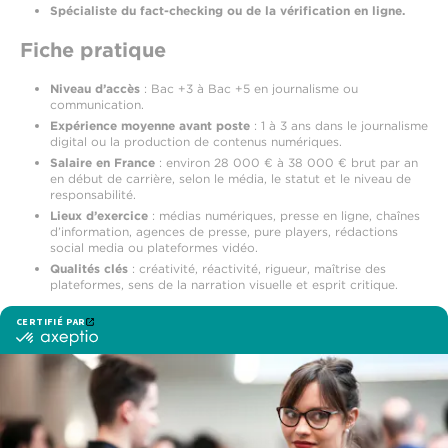
Spécialiste du fact-checking ou de la vérification en ligne.
Fiche pratique
Niveau d’accès
: Bac +3 à Bac +5 en journalisme ou
communication.
Expérience moyenne avant poste
: 1 à 3 ans dans le journalisme
digital ou la production de contenus numériques.
Salaire en France
: environ 28 000 € à 38 000 € brut par an
en début de carrière, selon le média, le statut et le niveau de
responsabilité.
Lieux d’exercice
: médias numériques, presse en ligne, chaînes
d’information, agences de presse, pure players, rédactions
social media ou plateformes vidéo.
Qualités clés
: créativité, réactivité, rigueur, maîtrise des
plateformes, sens de la narration visuelle et esprit critique.
Les points forts de l’EFJ
L’EFJ, l’école du nouveau journalisme, forme