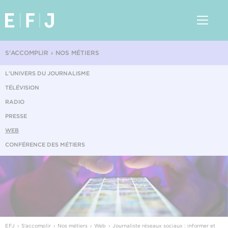
S'ACCOMPLIR
NOS MÉTIERS
L'UNIVERS DU JOURNALISME
TÉLÉVISION
RADIO
PRESSE
WEB
CONFÉRENCE DES MÉTIERS
EFJ
S'accomplir
Nos métiers
Web
Journaliste réseaux sociaux : informer et