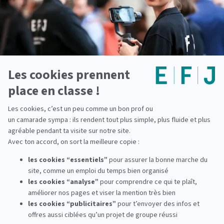
des journalistes capables de produire, adapter
et diffuser l’information sur les nouveaux
supports numériques. Les étudiants
apprennent à comprendre les usages des
plateformes tout en conservant une exigence
journalistique forte.
La formation repose sur la pratique :
techniques journalistiques, formats digitaux,
journalisme mobile, production vidéo, réseaux
sociaux, fact-checking et projets éditoriaux
réalisés dans des conditions professionnelles.
Grâce aux Ateliers Médias, à la Newsroom et
aux stages, les étudiants développent des
compétences concrètes pour intégrer des
rédactions digitales et produire une
information claire, fiable et adaptée aux
publics connectés.
Vous souhaitez devenir journaliste réseaux
sociaux ? Découvrez la procédure de
candidature à l’EFJ et déposez votre dossier
en ligne.