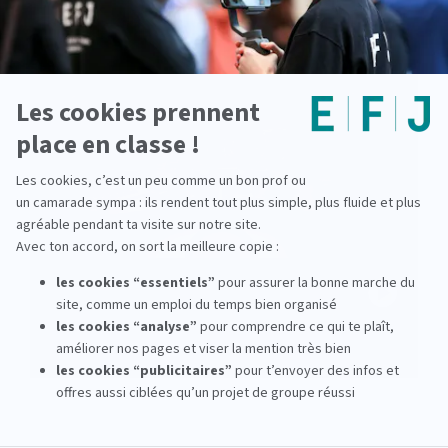
voir la vidéo
EFJ Alumni : journaliste jeux vidéo
chez Gamekult
PLAY
voir la vidéo