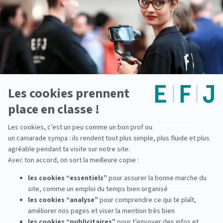
Journaliste de sport et commentateur : la voix
de l'expertise et de l'émotion
Data journaliste : analyser l’information grâce
aux données
Responsable open-data : rendre les données
publiques accessibles et compréhensibles
Reporter pigiste : enquêter et proposer des
sujets aux médias
Journaliste agencier : produire et diffuser
l’information pour les médias
Journaliste desk : traiter et organiser
l’information dans une rédaction