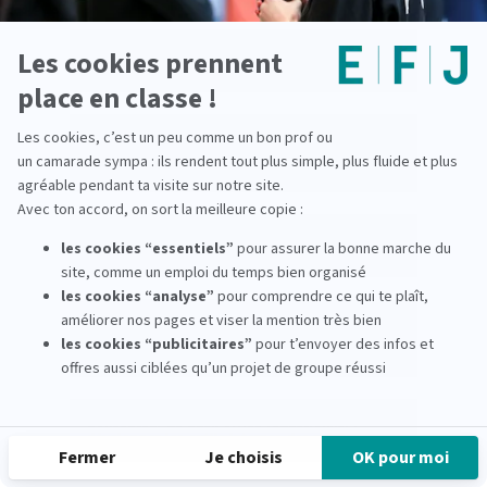
Journaliste reporter web : enquêter et produire
l’information pour le numérique
Journaliste concepteur de base de données
d’informations : structurer l’information pour
mieux l’analyser
Journaliste de veille : analyser et suivre
l’information en continu
Concepteur/développeur d’applications
d’informations mobiles : créer les outils
d’accès à l’actualité
Concepteur de back office rédactionnel :
développer les outils internes des médias