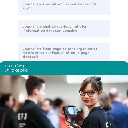
Journaliste spécialisé : l'expert au cœur du
sujet
Journaliste chef de rubrique : piloter
l’information dans son domaine
Journaliste front page editor : organiser et
mettre en valeur l’actualité sur la page
d’accueil
Chef d’édition : coordonner la production de
l’information
Rédacteur en chef : piloter la ligne éditoriale
d’un média
Journaliste correspondant international :
témoin des enjeux mondiaux