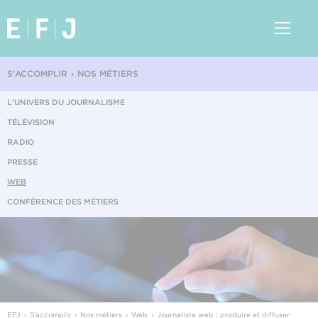
S'ACCOMPLIR
NOS MÉTIERS
L'UNIVERS DU JOURNALISME
TÉLÉVISION
RADIO
PRESSE
WEB
CONFÉRENCE DES MÉTIERS
EFJ
S'accomplir
Nos métiers
Web
Journaliste web : produire et diffuser