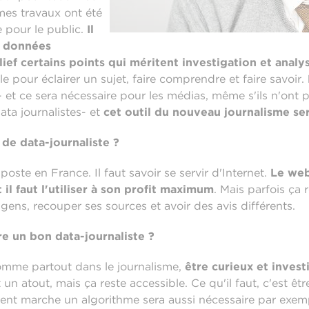
mes travaux ont été
e pour le public.
Il
e données
ief certains points qui méritent investigation et analy
ile pour éclairer un sujet, faire comprendre et faire savoir.
- et ce sera nécessaire pour les médias, même s'ils n'ont 
ta journalistes- et
cet outil du nouveau journalisme se
e data-journaliste ?
ste en France. Il faut savoir se servir d'Internet.
Le web
 il faut l'utiliser à son profit maximum
. Mais parfois ça r
ens, recouper ses sources et avoir des avis différents.
re un bon data-journaliste ?
 comme partout dans le journalisme,
être curieux et invest
 un atout, mais ça reste accessible. Ce qu'il faut, c'est êt
nt marche un algorithme sera aussi nécessaire par exemple