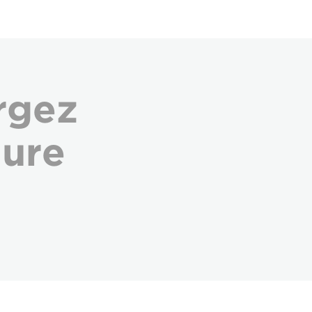
rgez
hure