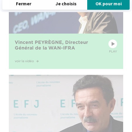
Vincent PEYRÈGNE, Directeur
Général de la WAN-IFRA
PLAY
voir la vidéo