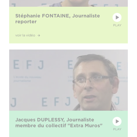
Stéphanie FONTAINE, Journaliste
reporter
PLAY
voir la vidéo
Jacques DUPLESSY, Journaliste
membre du collectif "Extra Muros"
PLAY