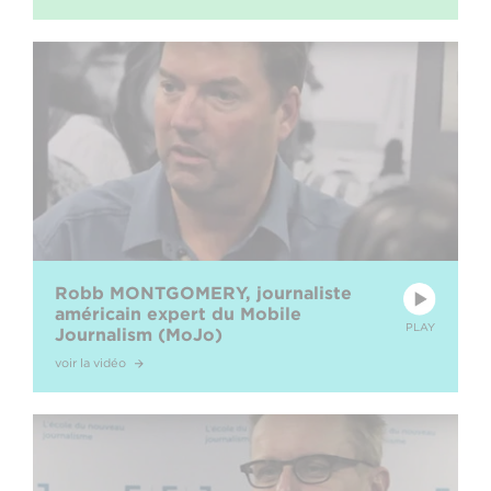
Robb MONTGOMERY, journaliste
américain expert du Mobile
PLAY
Journalism (MoJo)
voir la vidéo