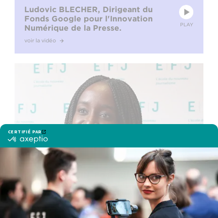
Ludovic BLECHER, Dirigeant du
Fonds Google pour l'Innovation
PLAY
Numérique de la Presse.
voir la vidéo
Chayet CHIÉNIN, Fondatrice et
rédactrice en chef du blog "Nothing
PLAY
but the Wax"
voir la vidéo